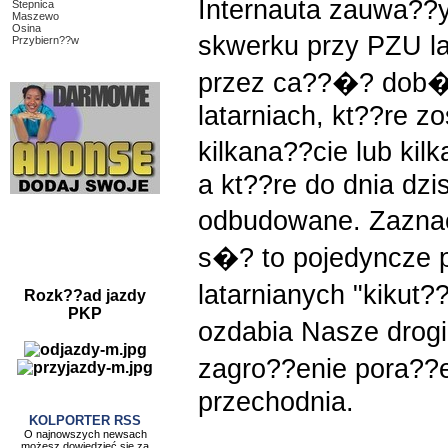
Internauta zauwa??y
Stepnica
Maszewo
Osina
skwerku przy PZU l
Przybiern??w
przez ca??�? dob�
latarniach, kt??re z
kilkana??cie lub ki
a kt??re do dnia dzi
odbudowane. Zaznac
s�? to pojedyncze 
latarnianych "kikut
Rozk??ad jazdy
PKP
ozdabia Nasze drogi
zagro??enie pora??
przechodnia.
KOLPORTER RSS
O najnowszych newsach
możesz dowiedzieć się za