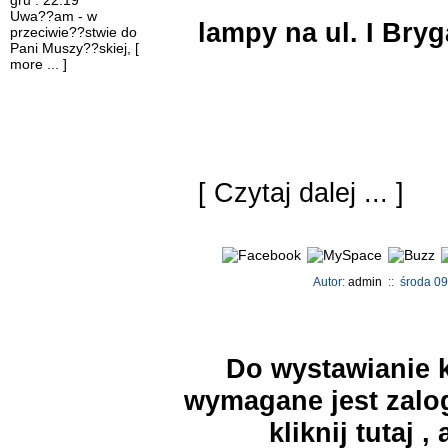
gru : 22:19
Uwa??am - w
lampy na ul. I Br
przeciwie??stwie do
Pani Muszy??skiej,
[
more ... ]
[
Czytaj dalej ...
]
Autor:
admin
:: środa 09
Do wystawianie k
wymagane jest zalog
kliknij
tutaj
, 