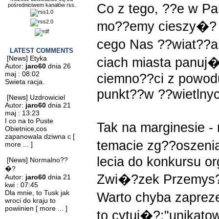
Co z tego, ??e w Pa
pośrednictwem kanałów rss.
mo??emy cieszy�? 
cego Nas ??wiat??a 
LATEST COMMENTS
[News] Etyka
ciach miasta panuj
Autor:
jaro60
dnia 26
maj : 08:02
ciemno??ci z powodu
Swieta racja.
punkt??w ??wietlnyc
[News] Uzdrowiciel
Autor:
jaro60
dnia 21
maj : 13:23
I co na to Puste
Tak na marginesie -
Obietnice,cos
zapanowala dziwna c
[
temacie zg??oszeni
more ... ]
lecia do konkursu o
[News] Normalno??
�?
Zwi�?zek Przemys?
Autor:
jaro60
dnia 21
kwi : 07:45
Dla mnie, to Tusk jak
Warto chyba zapre
wroci do kraju to
powiinien
[ more ... ]
to cytuj�?:"unikat