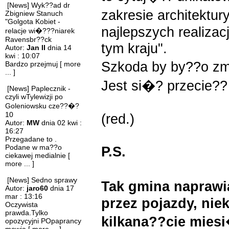
[News] Wyk??ad dr
zakresie architektur
Zbigniew Stanuch
"Golgota Kobiet -
najlepszych realizacj
relacje wi�???niarek
Ravensbr??ck
tym kraju".
Autor:
Jan II
dnia 14
kwi : 10:07
Szkoda by by??o z
Bardzo przejmuj
[ more
... ]
Jest si�? przecie?
[News] Paplecznik -
czyli wTylewizji po
Goleniowsku cze??�?
10
(red.)
Autor:
MW
dnia 02 kwi :
16:27
Przegadane to .
Podane w ma??o
P.S.
ciekawej medialnie
[
more ... ]
[News] Sedno sprawy
Tak gmina napraw
Autor:
jaro60
dnia 17
mar : 13:16
przez pojazdy, niek
Oczywista
prawda.Tylko
kilkana??cie mies
opozycyjni POpaprancy