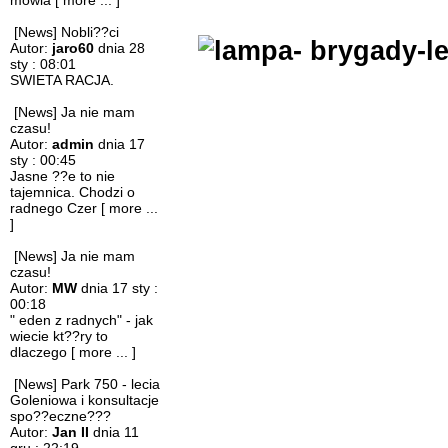
mowia
[ more ... ]
[News] Nobli??ci
Autor:
jaro60
dnia 28
sty : 08:01
SWIETA RACJA.
[News] Ja nie mam
czasu!
Autor:
admin
dnia 17
sty : 00:45
Jasne ??e to nie
tajemnica. Chodzi o
radnego Czer
[ more ...
]
[News] Ja nie mam
czasu!
Autor:
MW
dnia 17 sty :
00:18
" eden z radnych" - jak
wiecie kt??ry to
dlaczego
[ more ... ]
[News] Park 750 - lecia
Goleniowa i konsultacje
spo??eczne???
Autor:
Jan II
dnia 11