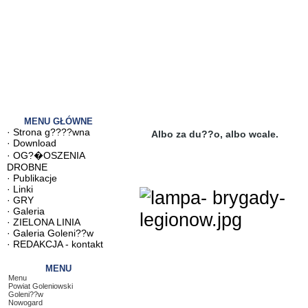
MENU GŁÓWNE
·
Strona g????wna
Albo za du??o, albo wcale.
·
Download
·
OG?�OSZENIA
DROBNE
·
Publikacje
·
Linki
·
GRY
·
Galeria
·
ZIELONA LINIA
·
Galeria Goleni??w
·
REDAKCJA - kontakt
MENU
Menu
Powiat Goleniowski
Goleni??w
Nowogard