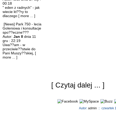
00:18
" eden z radnych" - jak
wiecie kt??ry to
dlaczego
[ more ... ]
[News] Park 750 - lecia
Goleniowa i konsultacje
spo??eczne???
Autor:
Jan II
dnia 11
gru : 22:19
Uwa??am - w
przeciwie??stwie do
Pani Muszy??skiej,
[
more ... ]
[
Czytaj dalej ...
]
Autor:
admin
:: czwartek 1