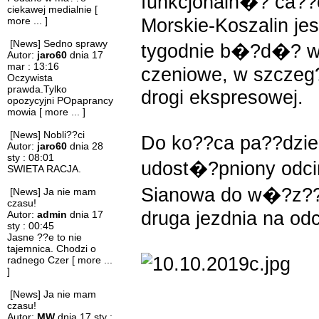
funkcjonaln�? ca??
ciekawej medialnie
[
Morskie-Koszalin je
more ... ]
[News] Sedno sprawy
tygodnie b�?d�? w
Autor:
jaro60
dnia 17
mar : 13:16
czeniowe, w szczeg?
Oczywista
prawda.Tylko
drogi ekspresowej.
opozycyjni POpaprancy
mowia
[ more ... ]
[News] Nobli??ci
Do ko??ca pa??dzier
Autor:
jaro60
dnia 28
sty : 08:01
udost�?pniony odci
SWIETA RACJA.
Sianowa do w�?z??
[News] Ja nie mam
czasu!
druga jezdnia na od
Autor:
admin
dnia 17
sty : 00:45
Jasne ??e to nie
tajemnica. Chodzi o
radnego Czer
[ more ...
]
[News] Ja nie mam
czasu!
Autor:
MW
dnia 17 sty :