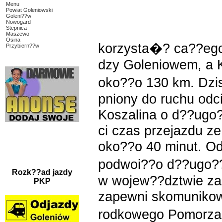
Menu
Powiat Goleniowski
Goleni??w
Nowogard
Stepnica
Maszewo
Osina
korzysta�? ca??eg
Przybiern??w
dzy Goleniowem, a 
oko??o 130 km. Dzi
pniony do ruchu od
Koszalina o d??ugo
ci czas przejazdu z
oko??o 40 minut. Od
podwoi??o d??ugo?
Rozk??ad jazdy
w wojew??dztwie za
PKP
zapewni skomunikow
rodkowego Pomorza 