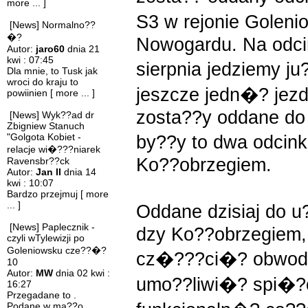
more ... ]
S3 w rejonie Golen
[News] Normalno??
�?
Nowogardu. Na odc
Autor:
jaro60
dnia 21
kwi : 07:45
sierpnia jedziemy j
Dla mnie, to Tusk jak
wroci do kraju to
jeszcze jedn�? jezd
powiinien
[ more ... ]
zosta??y oddane do
[News] Wyk??ad dr
Zbigniew Stanuch
"Golgota Kobiet -
by??y to dwa odcin
relacje wi�???niarek
Ko??obrzegiem.
Ravensbr??ck
Autor:
Jan II
dnia 14
kwi : 10:07
Bardzo przejmuj
[ more
... ]
Oddane dzisiaj do u
[News] Paplecznik -
dzy Ko??obrzegiem,
czyli wTylewizji po
Goleniowsku cze??�?
cz�???ci�? obwodni
10
Autor:
MW
dnia 02 kwi :
umo??liwi�? spi�?c
16:27
Przegadane to .
Podane w ma??o