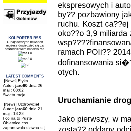
ekspresowych i auto
by?? pozbawiony jak
ruchu. Koszt ca??ej
oko??o 3,9 miliarda
KOLPORTER RSS
wsp????finansowan
O najnowszych newsach
możesz dowiedzieć się za
pośrednictwem kanałów rss.
ramach POIi?? 2014
dofinansowania si�
otych.
LATEST COMMENTS
[News] Etyka
Autor:
jaro60
dnia 26
maj : 08:02
Swieta racja.
Uruchamianie drog
[News] Uzdrowiciel
Autor:
jaro60
dnia 21
maj : 13:23
Jako pierwszy, w ma
I co na to Puste
Obietnice,cos
zosta?? oddany od
zapanowala dziwna c
[