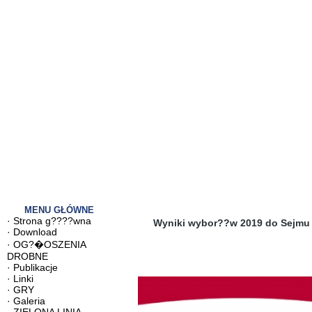
MENU GŁÓWNE
·
Strona g????wna
Wyniki wybor??w 2019 do Sejmu
·
Download
·
OG?�OSZENIA
DROBNE
·
Publikacje
·
Linki
·
GRY
·
Galeria