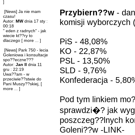
]
Przybiern??w
- dan
[News] Ja nie mam
czasu!
komisji wyborczych
Autor:
MW
dnia 17 sty :
00:18
" eden z radnych" - jak
wiecie kt??ry to
PiS - 48,08%
dlaczego
[ more ... ]
KO - 22,87%
[News] Park 750 - lecia
Goleniowa i konsultacje
PSL - 13,50%
spo??eczne???
Autor:
Jan II
dnia 11
SLD - 9,76%
gru : 22:19
Uwa??am - w
Konfederacja - 5,80
przeciwie??stwie do
Pani Muszy??skiej,
[
more ... ]
Pod tym linkiem mo
sprawdzi�? jak wyg
poszczeg??lnych ko
Goleni??w
-LINK-