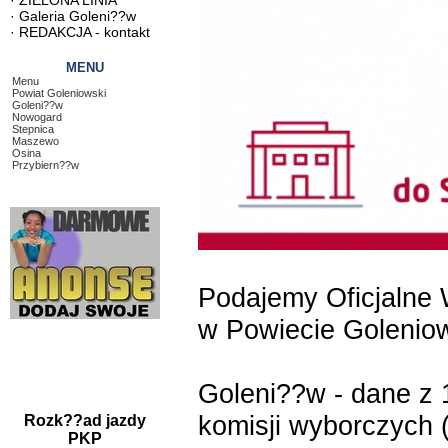
·
ZIELONA LINIA
·
Galeria Goleni??w
·
REDAKCJA - kontakt
MENU
Menu
Powiat Goleniowski
Goleni??w
Nowogard
Stepnica
Maszewo
Osina
Przybiern??w
Podajemy Oficjalne 
w Powiecie Golenio
Goleni??w - dane z
komisji wyborczych
Rozk??ad jazdy
PKP