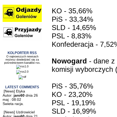
KO - 35,66%
PiS - 33,34%
SLD - 14,65%
PSL - 8,83%
Konfederacja - 7,52
KOLPORTER RSS
O najnowszych newsach
Nowogard
- dane z
możesz dowiedzieć się za
pośrednictwem kanałów rss.
komisji wyborczych
PiS - 35,76%
LATEST COMMENTS
[News] Etyka
KO - 23,20%
Autor:
jaro60
dnia 26
maj : 08:02
PSL - 19,19%
Swieta racja.
SLD - 16,99%
[News] Uzdrowiciel
Autor:
jaro60
dnia 21