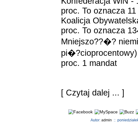
Konfederacja WiN - 
proc. To oznacza 1
Koalicja Obywatelsk
proc. To oznacza 13
Mniejszo??�? niemi
pi�?cioprocentowy) 
proc. 1 mandat
[
Czytaj dalej ...
]
Autor:
admin
:: poniedziałek