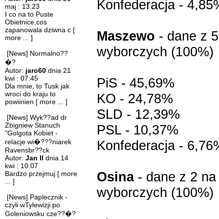
Konfederacja - 4,85
maj : 13:23
I co na to Puste
Obietnice,cos
zapanowala dziwna c
[
Maszewo
- dane z 
more ... ]
wyborczych (100%)
[News] Normalno??
�?
Autor:
jaro60
dnia 21
kwi : 07:45
PiS - 45,69%
Dla mnie, to Tusk jak
wroci do kraju to
KO - 24,78%
powiinien
[ more ... ]
SLD - 12,39%
[News] Wyk??ad dr
Zbigniew Stanuch
PSL - 10,37%
"Golgota Kobiet -
relacje wi�???niarek
Konfederacja - 6,76
Ravensbr??ck
Autor:
Jan II
dnia 14
kwi : 10:07
Osina
- dane z 2 na
Bardzo przejmuj
[ more
... ]
wyborczych (100%)
[News] Paplecznik -
czyli wTylewizji po
Goleniowsku cze??�?