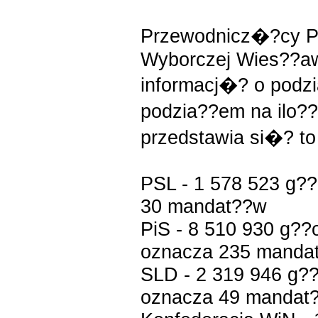
Przewodnicz�?cy P
Wyborczej Wies??aw
informacj�? o podz
podzia??em na ilo
przedstawia si�? t
PSL - 1 578 523 g??
30 mandat??w
PiS - 8 510 930 g??
oznacza 235 manda
SLD - 2 319 946 g??
oznacza 49 mandat