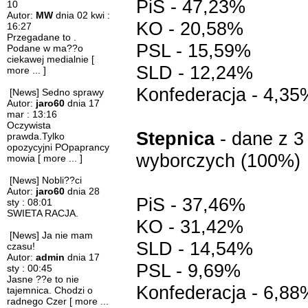
PiS - 47,23%
10
Autor:
MW
dnia 02 kwi :
KO - 20,58%
16:27
Przegadane to .
PSL - 15,59%
Podane w ma??o
ciekawej medialnie
[
SLD - 12,24%
more ... ]
Konfederacja - 4,35
[News] Sedno sprawy
Autor:
jaro60
dnia 17
mar : 13:16
Oczywista
Stepnica
- dane z 3
prawda.Tylko
opozycyjni POpaprancy
wyborczych (100%)
mowia
[ more ... ]
[News] Nobli??ci
Autor:
jaro60
dnia 28
PiS - 37,46%
sty : 08:01
SWIETA RACJA.
KO - 31,42%
[News] Ja nie mam
SLD - 14,54%
czasu!
Autor:
admin
dnia 17
PSL - 9,69%
sty : 00:45
Jasne ??e to nie
Konfederacja - 6,88
tajemnica. Chodzi o
radnego Czer
[ more ...