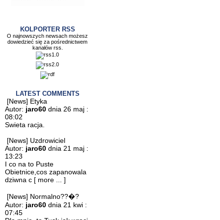
KOLPORTER RSS
O najnowszych newsach możesz
dowiedzieć się za pośrednictwem
kanałów rss.
LATEST COMMENTS
[News] Etyka
Autor:
jaro60
dnia 26 maj :
08:02
Swieta racja.
[News] Uzdrowiciel
Autor:
jaro60
dnia 21 maj :
13:23
I co na to Puste
Obietnice,cos zapanowala
dziwna c
[ more ... ]
[News] Normalno??�?
Autor:
jaro60
dnia 21 kwi :
07:45