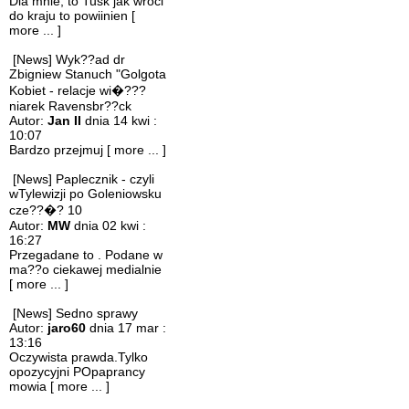
Dla mnie, to Tusk jak wroci
do kraju to powiinien
[
more ... ]
[News] Wyk??ad dr
Zbigniew Stanuch "Golgota
Kobiet - relacje wi�???
niarek Ravensbr??ck
Autor:
Jan II
dnia 14 kwi :
10:07
Bardzo przejmuj
[ more ... ]
[News] Paplecznik - czyli
wTylewizji po Goleniowsku
cze??�? 10
Autor:
MW
dnia 02 kwi :
16:27
Przegadane to . Podane w
ma??o ciekawej medialnie
[ more ... ]
[News] Sedno sprawy
Autor:
jaro60
dnia 17 mar :
13:16
Oczywista prawda.Tylko
opozycyjni POpaprancy
mowia
[ more ... ]