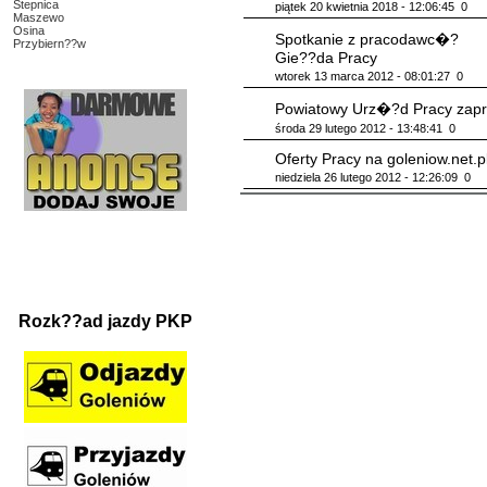
Stepnica
piątek 20 kwietnia 2018 - 12:06:45
0
Maszewo
Osina
Spotkanie z pracodawc�?
Przybiern??w
Gie??da Pracy
wtorek 13 marca 2012 - 08:01:27
0
Powiatowy Urz�?d Pracy zapr
środa 29 lutego 2012 - 13:48:41
0
Oferty Pracy na goleniow.net.p
niedziela 26 lutego 2012 - 12:26:09
0
Rozk??ad jazdy PKP