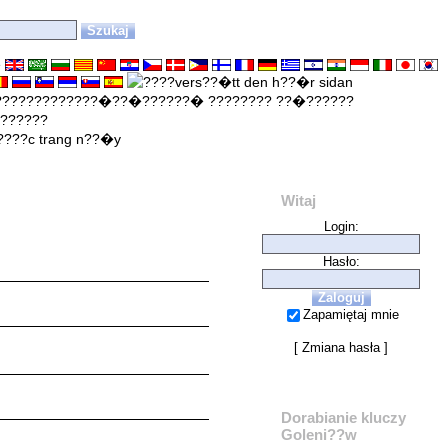
e
Witaj
Login:
Hasło:
Zapamiętaj mnie
[
Zmiana hasła
]
Dorabianie kluczy
Goleni??w