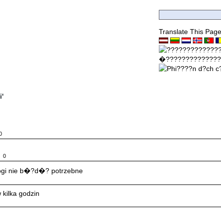
Translate This Pag
i'
0
6
0
jnogi nie b�?d�? potrzebne
 kilka godzin