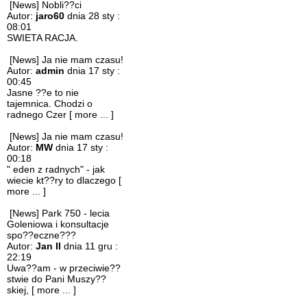
[News] Nobli??ci
Autor:
jaro60
dnia 28 sty :
08:01
SWIETA RACJA.
[News] Ja nie mam czasu!
Autor:
admin
dnia 17 sty :
00:45
Jasne ??e to nie
tajemnica. Chodzi o
radnego Czer
[ more ... ]
[News] Ja nie mam czasu!
Autor:
MW
dnia 17 sty :
00:18
" eden z radnych" - jak
wiecie kt??ry to dlaczego
[
more ... ]
[News] Park 750 - lecia
Goleniowa i konsultacje
spo??eczne???
Autor:
Jan II
dnia 11 gru :
22:19
Uwa??am - w przeciwie??
stwie do Pani Muszy??
skiej,
[ more ... ]