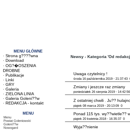
MENU GŁÓWNE
·
Strona g????wna
Newsy - Kategoria 'Od redakcj
·
Download
·
OG?�OSZENIA
DROBNE
Uwaga czytelnicy !
·
Publikacje
środa 16 października 2019 - 21:37:43
·
Linki
·
GRY
Zmiany i jeszcze raz zmiany
·
Galeria
poniedziałek 26 sierpnia 2019 - 14:42:5
·
ZIELONA LINIA
·
Galeria Goleni??w
Z ostatniej chwili . Ju?? hula
·
REDAKCJA - kontakt
piątek 08 marca 2019 - 20:13:09
0
MENU
Ponad 115 tys. wy??wietle?? w
Menu
piątek 20 kwietnia 2018 - 16:35:37
0
Powiat Goleniowski
Goleni??w
Wyja??nienie
Nowogard