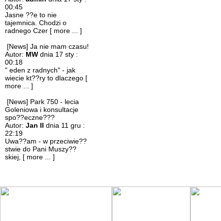
00:45
Jasne ??e to nie
tajemnica. Chodzi o
radnego Czer
[ more ... ]
[News] Ja nie mam czasu!
Autor:
MW
dnia 17 sty :
00:18
" eden z radnych" - jak
wiecie kt??ry to dlaczego
[
more ... ]
[News] Park 750 - lecia
Goleniowa i konsultacje
spo??eczne???
Autor:
Jan II
dnia 11 gru :
22:19
Uwa??am - w przeciwie??
stwie do Pani Muszy??
skiej,
[ more ... ]