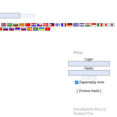
e
Witaj
Login:
Hasło:
Zapamiętaj mnie
[
Zmiana hasła
]
Dorabianie kluczy
Goleni??w