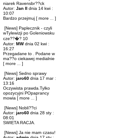
niarek Ravensbr??ck
Autor:
Jan II
dnia 14 kwi :
10:07
Bardzo przejmuj
[ more ... ]
[News] Paplecznik - czyli
wTylewizji po Goleniowsku
cze??�? 10
Autor:
MW
dnia 02 kwi :
16:27
Przegadane to . Podane w
ma??o ciekawej medialnie
[ more ... ]
[News] Sedno sprawy
Autor:
jaro60
dnia 17 mar :
13:16
Oczywista prawda.Tylko
opozycyjni POpaprancy
mowia
[ more ... ]
[News] Nobli??ci
Autor:
jaro60
dnia 28 sty :
08:01
SWIETA RACJA.
[News] Ja nie mam czasu!
Autor:
admin
dnia 17 sty :