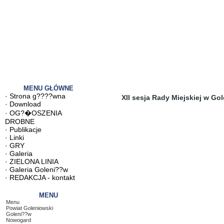
MENU GŁÓWNE
·
Strona g????wna
XII sesja Rady Miejskiej w Go
·
Download
·
OG?�OSZENIA
DROBNE
·
Publikacje
·
Linki
·
GRY
·
Galeria
·
ZIELONA LINIA
·
Galeria Goleni??w
·
REDAKCJA - kontakt
MENU
Menu
Powiat Goleniowski
Goleni??w
Nowogard