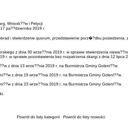
rg, Wniosk??w i Petycji
 17 pa??dziernika 2019 r.
obrad i stwierdzenie quorum, przedstawienie porz�?dku posiedzenia
kiego z dnia 30 wrze??nia 2019 r. w sprawie stwierdzenia niewa??n
019 r. w sprawie pozostawienia bez rozpatrzenia skargi z dnia 12 lipca 
??w z dnia 13 wrze??nia 2019 r. na Burmistrza Gminy Goleni??w.
i??w z dnia 19 wrze??nia 2019 r. na Burmistrza Gminy Goleni??w.
i??w z dnia 23 wrze??nia 2019 r. na Burmistrza Gminy Goleni??w.
ki.
Powrót do listy kategorii
Powrót do listy nowości