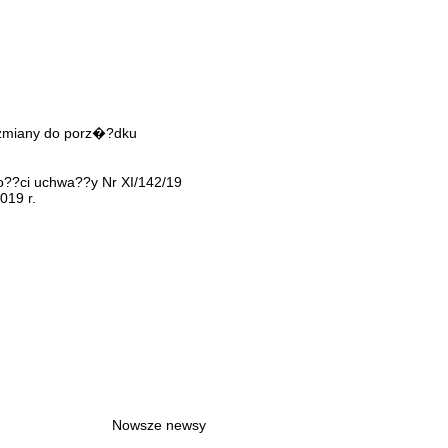
, zmiany do porz�?dku
o??ci uchwa??y Nr XI/142/19
2019 r.
Nowsze newsy