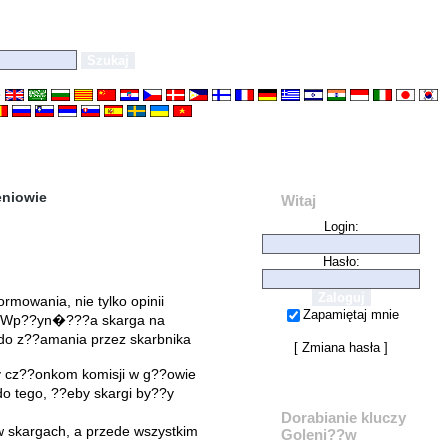
e
eniowie
Witaj
Login:
Hasło:
mowania, nie tylko opinii
Zapamiętaj mnie
??. Wp??yn�???a skarga na
 do z??amania przez skarbnika
[
Zmiana hasła
]
 cz??onkom komisji w g??owie
o tego, ??eby skargi by??y
Dorabianie kluczy
 skargach, a przede wszystkim
Goleni??w