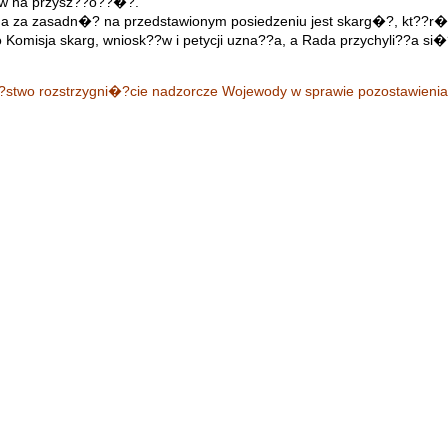
?w na przysz??o??�?.
na za zasadn�? na przedstawionym posiedzeniu jest skarg�?, kt??r
Komisja skarg, wniosk??w i petycji uzna??a, a Rada przychyli??a si�? 
stwo rozstrzygni�?cie nadzorcze Wojewody w sprawie pozostawienia 