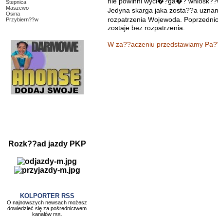
nie powinni wyci�?ga�? wniosk?
Stepnica
Maszewo
Jedyna skarga jaka zosta??a uzna
Osina
rozpatrzenia Wojewoda. Poprzednio 
Przybiern??w
zostaje bez rozpatrzenia.
W za??aczeniu przedstawiamy Pa??
Rozk??ad jazdy PKP
KOLPORTER RSS
O najnowszych newsach możesz
dowiedzieć się za pośrednictwem
kanałów rss.