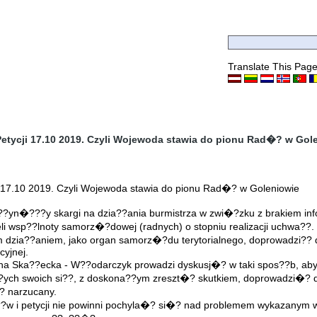
Translate This Pag
etycji 17.10 2019. Czyli Wojewoda stawia do pionu Rad�? w Gol
i 17.10 2019. Czyli Wojewoda stawia do pionu Rad�? w Goleniowie
?yn�???y skargi na dzia??ania burmistrza w zwi�?zku z brakiem infor
cieli wsp??lnoty samorz�?dowej (radnych) o stopniu realizacji uchwa
im dzia??aniem, jako organ samorz�?du terytorialnego, doprowadzi??
yjnej.
a Ska??ecka - W??odarczyk prowadzi dyskusj�? w taki spos??b, aby
?ych swoich si??, z doskona??ym zreszt�? skutkiem, doprowadzi�? d
? narzucany.
?w i petycji nie powinni pochyla�? si�? nad problemem wykazanym w