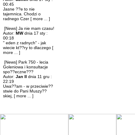
00:45
Jasne ??e to nie
tajemnica. Chodzi o
radnego Czer
[ more ... ]
[News] Ja nie mam czasu!
Autor:
MW
dnia 17 sty :
00:18
" eden z radnych" - jak
wiecie kt??ry to dlaczego
[
more ... ]
[News] Park 750 - lecia
Goleniowa i konsultacje
spo??eczne???
Autor:
Jan II
dnia 11 gru :
22:19
Uwa??am - w przeciwie??
stwie do Pani Muszy??
skiej,
[ more ... ]