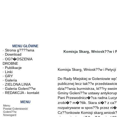
MENU GŁÓWNE
·
Strona g????wna
Komisja Skarg, Wniosk??w i P
·
Download
·
OG?�OSZENIA
DROBNE
·
Publikacje
Komisja Skarg, Wniosk??w i Petycj
·
Linki
·
GRY
Do Rady Miejskiej w Goleniowie wp?
·
Galeria
publicznej lecz tak??e przedstawi
·
ZIELONA LINIA
·
Galeria Goleni??w
dzia??ania burmistrza, kt??ry swo
·
REDAKCJA - kontakt
Gminy Goleni??w ustawy antykorupc
Pani Przewodnicz�?ca radna Lucyn
MENU
zrobi�? m�?tlik. Stara si�? z ca?
Menu
rozpatrywane w spos??b przez ni�
Powiat Goleniowski
Goleni??w
Cz??onkowie Komisji skarg,wniosk?
Nowogard