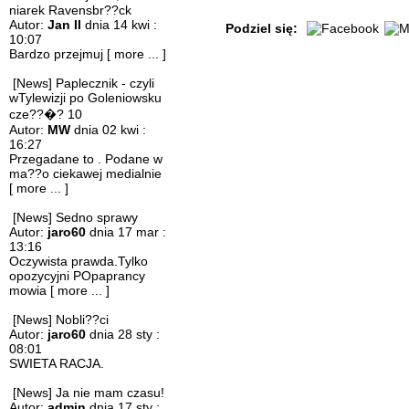
niarek Ravensbr??ck
Autor:
Jan II
dnia 14 kwi :
Podziel się:
10:07
Bardzo przejmuj
[ more ... ]
[News] Paplecznik - czyli
wTylewizji po Goleniowsku
cze??�? 10
Autor:
MW
dnia 02 kwi :
16:27
Przegadane to . Podane w
ma??o ciekawej medialnie
[ more ... ]
[News] Sedno sprawy
Autor:
jaro60
dnia 17 mar :
13:16
Oczywista prawda.Tylko
opozycyjni POpaprancy
mowia
[ more ... ]
[News] Nobli??ci
Autor:
jaro60
dnia 28 sty :
08:01
SWIETA RACJA.
[News] Ja nie mam czasu!
Autor:
admin
dnia 17 sty :