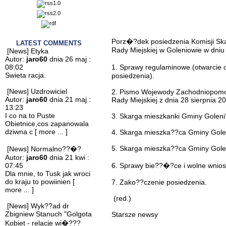
Porz�?dek posiedzenia Komisji Ska
LATEST COMMENTS
Rady Miejskiej w Goleniowie w dniu
[News] Etyka
Autor:
jaro60
dnia 26 maj :
08:02
1. Sprawy regulaminowe (otwarcie 
Swieta racja.
posiedzenia).
[News] Uzdrowiciel
2. Pismo Wojewody Zachodniopomors
Autor:
jaro60
dnia 21 maj :
Rady Miejskiej z dnia 28 sierpnia 2
13:23
I co na to Puste
3. Skarga mieszkanki Gminy Goleni
Obietnice,cos zapanowala
dziwna c
[ more ... ]
4. Skarga mieszka??ca Gminy Golen
5. Skarga mieszka??ca Gminy Golen
[News] Normalno??�?
Autor:
jaro60
dnia 21 kwi :
07:45
6. Sprawy bie??�?ce i wolne wnios
Dla mnie, to Tusk jak wroci
do kraju to powiinien
[
7. Zako??czenie posiedzenia.
more ... ]
(red.)
[News] Wyk??ad dr
Zbigniew Stanuch "Golgota
Starsze newsy
Kobiet - relacje wi�???