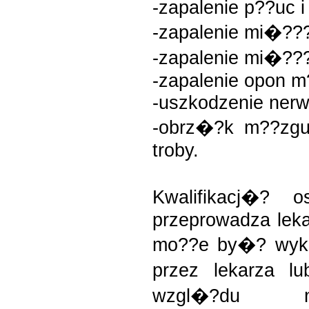
-zapalenie p??uc i 
-zapalenie mi�???
-zapalenie mi�??
-zapalenie opon 
-uszkodzenie ner
-obrz�?k m??zgu
troby.
Kwalifikacj�? 
przeprowadza leka
mo??e by�? wyk
przez lekarza l
wzgl�?du n