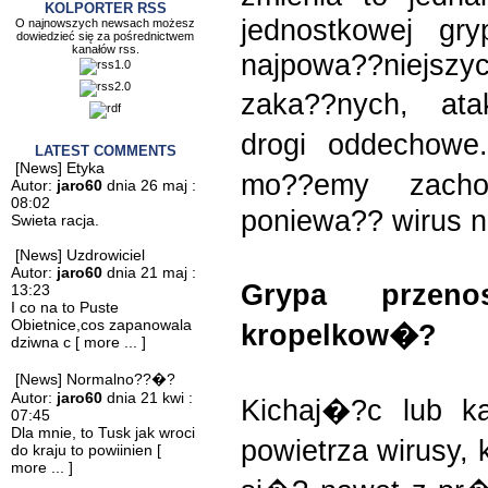
KOLPORTER RSS
jednostkowej gr
O najnowszych newsach możesz
dowiedzieć się za pośrednictwem
kanałów rss.
najpowa??niejszy
zaka??nych, at
drogi oddechowe
LATEST COMMENTS
[News] Etyka
mo??emy zachor
Autor:
jaro60
dnia 26 maj :
08:02
poniewa?? wirus 
Swieta racja.
[News] Uzdrowiciel
Autor:
jaro60
dnia 21 maj :
Grypa przen
13:23
I co na to Puste
Obietnice,cos zapanowala
kropelkow�?
dziwna c
[ more ... ]
[News] Normalno??�?
Autor:
jaro60
dnia 21 kwi :
Kichaj�?c lub k
07:45
Dla mnie, to Tusk jak wroci
powietrza wirusy,
do kraju to powiinien
[
more ... ]