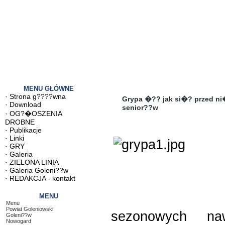
MENU GŁÓWNE
·
Strona g????wna
Grypa �?? jak si�? przed ni
·
Download
senior??w
·
OG?�OSZENIA
DROBNE
·
Publikacje
·
Linki
·
GRY
·
Galeria
·
ZIELONA LINIA
·
Galeria Goleni??w
·
REDAKCJA - kontakt
MENU
Menu
Powiat Goleniowski
sezonowych naw
Goleni??w
Nowogard