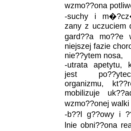
wzmo??ona potli
-suchy i m�?cz
zany z uczuciem d
gard??a mo??e 
niejszej fazie cho
nie??ytem nosa,
-utrata apetytu,
jest po??yte
organizmu, kt??
mobilizuje uk??
wzmo??onej walki
-b??l g??owy i ?
lnie obni??ona r