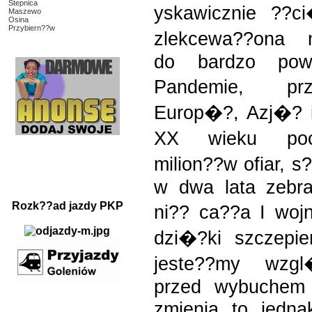
Stepnica
yskawicznie ??
Maszewo
Osina
Przybiern??w
zlekcewa??ona 
do bardzo powa
Pandemie, pr
Europ�?, Azj�? 
XX wieku poc
milion??w ofiar,
w dwa lata zebra
Rozk??ad jazdy PKP
ni?? ca??a I woj
dzi�?ki szczepi
jeste??my wzgl
przed wybuchem k
zmienia to jedna