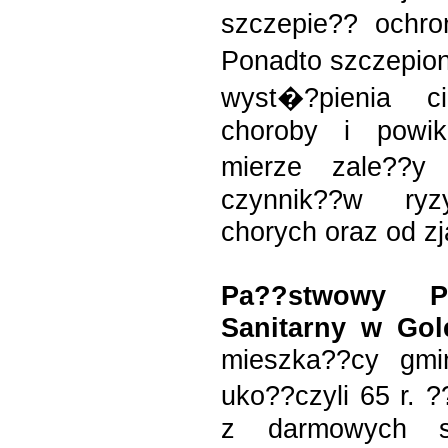
szczepie?? ochr
Ponadto szczepion
wyst�?pienia c
choroby i powi
mierze zale??y
czynnik??w ry
chorych oraz od zj
Pa??stwowy Po
Sanitarny w Gol
mieszka??cy gmi
uko??czyli 65 r.
z darmowych sz