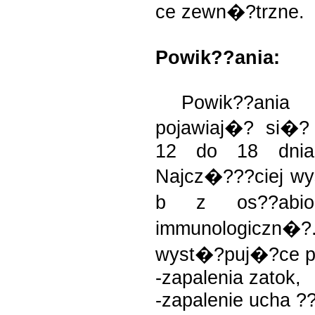
ce zewn�?trzne.
Powik??ania:
Powik??ania p
pojawiaj�? si�?
12 do 18 dniac
Najcz�???ciej w
b z os??abio
immunologiczn
wyst�?puj�?ce po
-zapalenia zatok,
-zapalenie ucha ?