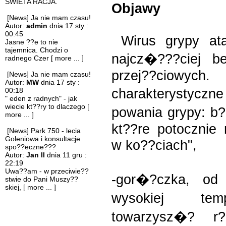
SWIETA RACJA.
Objawy
[News] Ja nie mam czasu!
Autor:
admin
dnia 17 sty :
00:45
Wirus grypy ata
Jasne ??e to nie
tajemnica. Chodzi o
najcz�???ciej b
radnego Czer
[ more ... ]
przej??ciow
[News] Ja nie mam czasu!
Autor:
MW
dnia 17 sty :
charakterysty
00:18
" eden z radnych" - jak
wiecie kt??ry to dlaczego
[
powania grypy: b?
more ... ]
kt??re potoczni
[News] Park 750 - lecia
Goleniowa i konsultacje
w ko??ciach",
spo??eczne???
Autor:
Jan II
dnia 11 gru :
22:19
Uwa??am - w przeciwie??
-gor�?czka, od
stwie do Pani Muszy??
skiej,
[ more ... ]
wysokiej tem
towarzysz�? r?