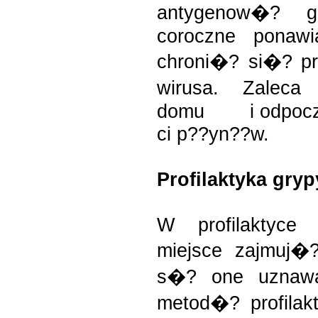
antygenow�? gr
coroczne ponawi
chroni�? si�? p
wirusa. Zaleca
domu i odpoczyne
ci p??yn??w.
Profilaktyka gryp
W profilaktyce 
miejsce zajmuj�?
s�? one uznaw
metod�? profilakty