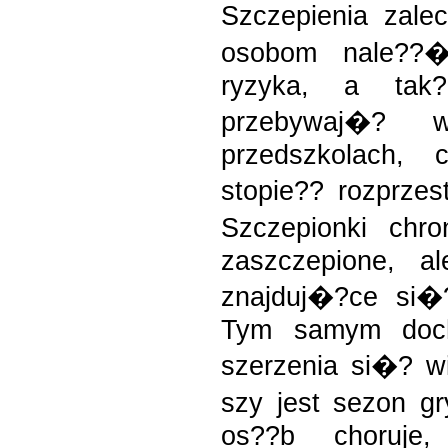
Szczepienia zale
osobom nale??�
ryzyka, a tak?
przebywaj�? 
przedszkolach, 
stopie?? rozprzes
Szczepionki chr
zaszczepione, a
znajduj�?ce si�?
Tym samym doch
szerzenia si�? w
szy jest sezon g
os??b choruje