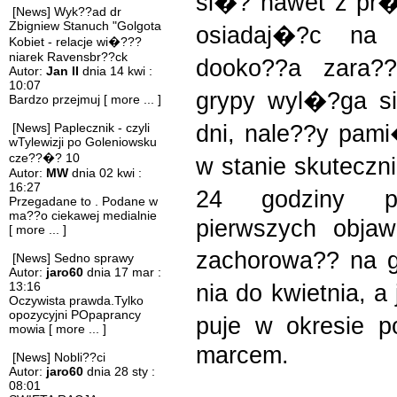
si�? nawet z pr
[News] Wyk??ad dr
Zbigniew Stanuch "Golgota
osiadaj�?c na 
Kobiet - relacje wi�???
niarek Ravensbr??ck
dooko??a zara?
Autor:
Jan II
dnia 14 kwi :
10:07
grypy wyl�?ga s
Bardzo przejmuj
[ more ... ]
dni, nale??y pam
[News] Paplecznik - czyli
wTylewizji po Goleniowsku
cze??�? 10
w stanie skuteczn
Autor:
MW
dnia 02 kwi :
16:27
24 godziny pr
Przegadane to . Podane w
ma??o ciekawej medialnie
pierwszych obja
[ more ... ]
zachorowa?? na 
[News] Sedno sprawy
Autor:
jaro60
dnia 17 mar :
13:16
nia do kwietnia, a
Oczywista prawda.Tylko
opozycyjni POpaprancy
puje w okresie 
mowia
[ more ... ]
marcem.
[News] Nobli??ci
Autor:
jaro60
dnia 28 sty :
08:01